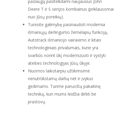
paslaugą pasitelkdami naujausius John
Deere T ir S serijos kombainus (priklausomai
nuo Jūsų poreikių).
Turėsite galimybę pasinaudoti modernia
išmaniųjų derlingumo žemėlapių funkciją,
Autotrack išmaniojo vairavimo ir kitais
technologiniais privalumais, kurie yra
svarbūs norint ūkį modernizuoti ir vystyti
ateities technologijas Jūsų ūkyje.
Nuomos laikotarpiu užtikrinsime
nenutrūkstamą darbą net ir įvykus
gedimams. Turime paruoštą pakaitinę
techniką, kuri mums leidžia dirbti be
prastovų.