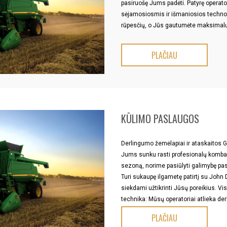
pasiruošę Jums padėti. Patyrę operat
sėjamosiosmis ir išmaniosios technolo
rūpesčių, o Jūs gautumėte maksimalų
PLAČIAU
KŪLIMO PASLAUGOS
Derlingumo žemėlapiai ir ataskaitos
Jums sunku rasti profesionalų kombai
sezoną, norime pasiūlyti galimyb
Turi sukaupę ilgametę patirtį su John 
siekdami užtikrinti Jūsų poreikius. Vi
technika: Mūsų operatoriai atlieka d
PLAČIAU