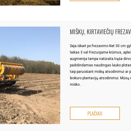
MIŠKŲ, KIRTAVIEČIŲ FREZA
Sėja iškart po frezavimo Net 30 cm g
laikas 3 val Frezuojame krūmus, aple
augmenija tampa natūralia trąša dirvo
padidindamas naudingas lauko plotas
taip paruošiant mišką atsodinimui ar 
biokuro plantacijų atsodinimui. Mūsų
miško…
PLAČIAU