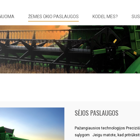
 NUOMA
ŽEMĖS ŪKIO PASLAUGOS
KODĖL MES?
SUS
SĖJOS PASLAUGOS
Pažangiausios technologijos Preciziš
sąlygom Jeigu matote, kad pritrūksite