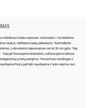
VIMAS
ylio išdirbimas Darbo našumas: minimalus 1 ha išdirbimo
istus laukus, išdirbame laukų pakraščius. Susmulkinta
žemiui, o dirvožemis išpurenamas net iki 30 cm gylio. Taip
. Taip pat frezuojame kirtavietes, sufrezuojame kelmus
priešgaisrinių juostų įrengimui. Frezavimas naudingas ir
 naudojama freza gali būti naudojama ir ledo valymui nuo