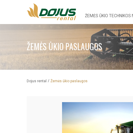
ŽEMĖS ŪKIO TECHNIKOS
ŽEMĖS ŪKIO PASLAUGOS
/
Dojus rental
Žemės ūkio paslaugos