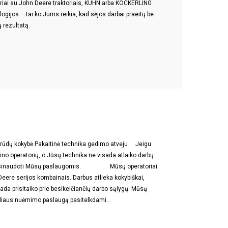
oriai su John Deere traktoriais, KUHN arba KOCKERLING
gijos – tai ko Jums reikia, kad sėjos darbai praeitų be
 rezultatą.
 Grūdų kokybė Pakaitinė technika gedimo atveju Jeigu
no operatorių, o Jūsų technika ne visada atlaiko darbų
ę pasinaudoti Mūsų paslaugomis. Mūsų operatoriai:
Deere serijos kombainais. Darbus atlieka kokybiškai,
sada prisitaiko prie besikeičiančių darbo sąlygų. Mūsų
erliaus nuėmimo paslaugą pasitelkdami…