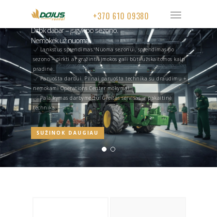
+370 610 09380
Dirbk dabar – įsigyk po sezono.
Nemokėk už nuomą.
Lankstus sprendimas. Nuoma sezonui, sprendimas po
sezono – pirkti ar grąžinti. Įmokos gali būti užskaitomos kaip
pradinė.
Paruošta darbui. Pilnai paruošta technika su draudimu +
nemokami Operations Center mokymai.
Palaikymas darbymečiu. Greitas servisas ir pakaitinė
technika.
SUŽINOK DAUGIAU