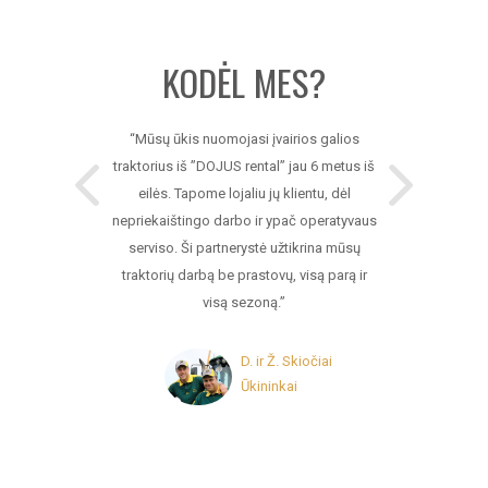
KODĖL MES?
al kelmų
“Mūsų ūkis nuomojasi įvairios galios
“Reguli
eitas būdas
traktorius iš ”DOJUS rental” jau 6 metus iš
frezavimo 
ai kuriuos
eilės. Tapome lojaliu jų klientu, dėl
sutvarkyt
žsėti, todėl
nepriekaištingo darbo ir ypač operatyvaus
prieš metus
ie iki tol
serviso. Ši partnerystė užtikrina mūsų
jau šieme
atoriai
traktorių darbą be prastovų, visą parą ir
buvo b
ir ateityje
visą sezoną.”
paslaugas 
D. ir Ž. Skiočiai
Ūkininkai