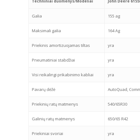
Techniniai duomenys/Modeliai
John Deere 615
Galia
155 ag
Maksimali galia
164 Ag
Priekinis amortizuojamas tiltas
yra
Pneumatiniai stabdžiai
yra
Visi reikalingi prikabinimo kabliai
yra
Pavarų dėžė
AutoQuad, Comma
Priekinių ratų matmenys
540/65R30
Galinių ratų matmenys
650/65 R42
Priekiniai svoriai
yra