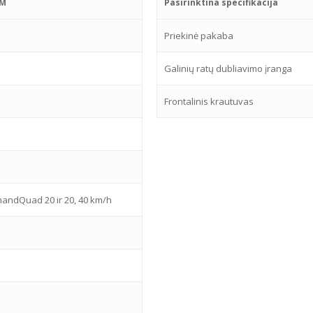
5M
Pasirinktina specifikacija
Priekinė pakaba
Galinių ratų dubliavimo įranga
Frontalinis krautuvas
ndQuad 20 ir 20, 40 km/h