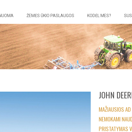
 NUOMA
ŽEMĖS ŪKIO PASLAUGOS
KODĖL MES?
SUS
JOHN DEER
MAŽIAUSIOS AD
NEMOKAMI NAU
PRISTATYMAS V