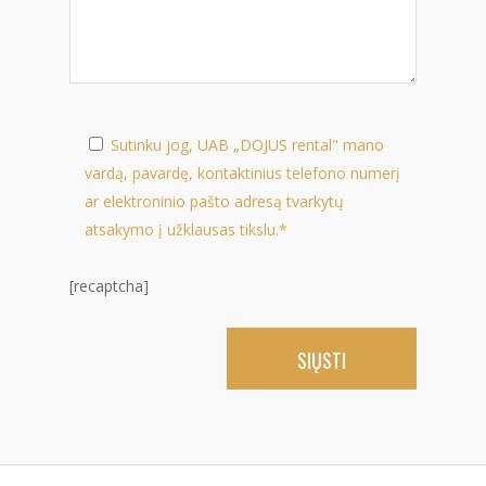
Sutinku jog, UAB „DOJUS rental" mano
vardą, pavardę, kontaktinius telefono numerį
ar elektroninio pašto adresą tvarkytų
atsakymo į užklausas tikslu.*
[recaptcha]