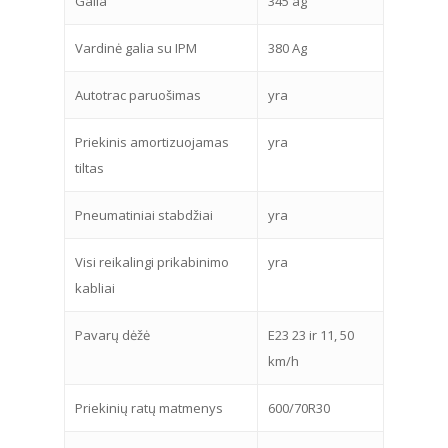
Galia
345 ag
Vardinė galia su IPM
380 Ag
Autotrac paruošimas
yra
Priekinis amortizuojamas
yra
tiltas
Pneumatiniai stabdžiai
yra
Visi reikalingi prikabinimo
yra
kabliai
Pavarų dėžė
E23 23 ir 11, 50
km/h
Priekinių ratų matmenys
600/70R30