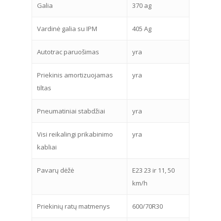
Galia
370 ag
Vardinė galia su IPM
405 Ag
Autotrac paruošimas
yra
Priekinis amortizuojamas
yra
tiltas
Pneumatiniai stabdžiai
yra
Visi reikalingi prikabinimo
yra
kabliai
Pavarų dėžė
E23 23 ir 11, 50
km/h
Priekinių ratų matmenys
600/70R30