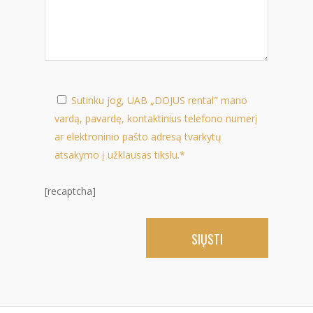
Sutinku jog, UAB „DOJUS rental" mano
vardą, pavardę, kontaktinius telefono numerį
ar elektroninio pašto adresą tvarkytų
atsakymo į užklausas tikslu.*
[recaptcha]